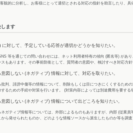
客観的に分析し、お客様にとって適切とされる対応の指針を助言したり、具
決します
ム) に対して、予定している応答が適切かどうかを知りたい。
SNS 等を通じての問い合わせには、ネット利用者特有の傾向 (匿名等) が
ースもあります。その事前防衛として、質問者の意図や、検討すべき対応方針
意図しない (ネガティブ) 情報に対して、対応を取りたい。
る批判、誹謗中傷等の情報について、削除もしくは目につきにくくするための
するための手続や対策を行います。 (対策内容によっては別途費用を要する
意図しない (ネガティブ) 情報について出どころを知りたい。
ネガティブ情報等については、外部によるものもありますが、内部 (従業員等
こから発せられたものか、どのような情報ソースから派生したものか等を調査