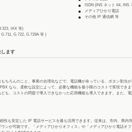
ISDN (INS ネット 64, INS
メディアひかり電話
その他 IP 通信網 等
23, IAX 等)
1, G.722, G.729A 等 )
決します
はもちろんのこと、事業の合理化などで、電話機が余っている、ボタン割当が
P-PBX なら、柔軟な設定によって、必要な機能を最小限のコストで実現でき
ども、コストの問題で導入できなかった応用機能も導入できます。また、電話機
り、信頼性も安定した IP 電話サービスを最も活用できます。従来は、市内、県
ダウンが可能です。「メディアひかりオフィス」や「メディアひかり電話オフ