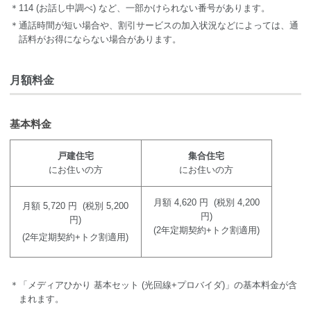
＊114 (お話し中調べ) など、一部かけられない番号があります。
＊通話時間が短い場合や、割引サービスの加入状況などによっては、通
話料がお得にならない場合があります。
月額料金
基本料金
戸建住宅
集合住宅
にお住いの方
にお住いの方
月額 4,620 円 (税別 4,200
月額 5,720 円 (税別 5,200
円)
円)
(2年定期契約+トク割適用)
(2年定期契約+トク割適用)
＊「メディアひかり 基本セット (光回線+プロバイダ)」の基本料金が含
まれます。