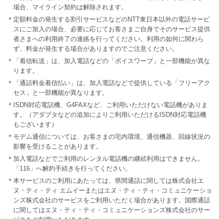
場合、マイライン契約は解除されます。
＊定額料金の発生する割引サービスなどのNTT東日本以外の電話サービ
スにご加入の場合、必要に応じてお客さまご自身でそのサービス提供
者さまへの利用終了の連絡を行ってください。利用の如何に関わら
ず、料金が発生する場合がありますのでご注意ください。
＊「着信転送」は、加入電話などの「ボイスワープ」と一部機能が異な
ります。
＊「通話料金着信払い」は、加入電話などで提供している「フリーアク
セス」と一部機能が異なります。
＊ISDN対応電話機、G4FAXなど、ご利用いただけない電話機がありま
す。（アダプタなどの追加によりご利用いただけるISDN対応電話機
もございます）
＊モデム通信については、お客さまの宅内環境、通信機器、回線状況の
影響を受けることがあります。
＊加入電話などでご利用のレンタル電話機の継続利用はできません。
「116」へ解約手続きを行ってください。
＊本サービスのご利用にあたっては、県間通話に関しては株式会社エ
ヌ・ティ・ティ エムイーまたはエヌ・ティ・ティ・コミュニケーショ
ンズ株式会社のサービスをご利用いただく場合があります。国際通話
に関してはエヌ・ティ・ティ・コミュニケーションズ株式会社のサー