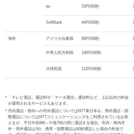
au
33円/60秒
SoftBank
44円/60秒
海外
アメリカ合衆国
60円/60秒
中華人民共和国
140円/60秒
大韓民国
110円/60秒
＊「テレビ電話」通話料や「データ通信」通信料など、上記以外の料金
が適用されるサービスもあります。
＊市内通話・県内への市外通話についてはNTT東日本を、県外通話・国
際通話についてはNTTコミュニケーションズをご利用されているお客
さまが、平日午前8時～午後7時の間に通話する場合。市内・県内市
外・県外通話は3分、携帯・国際通話は60秒通話した場合の料金で