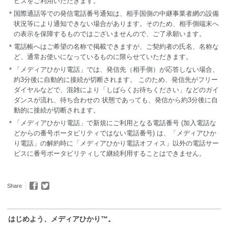
ビスをご利用いただきます。
＊国際通話等での発信電話番号通知は、相手国側の中継事業者網の設備
状況等により通知できない場合があります。そのため、相手側端末へ
の表示を保障するものではございませんので、ご了承願います。
＊電話帳へはご希望の名称で掲載できますが、ご契約者の氏名、名称な
ど、通常お使いになっているものに限らせていただきます。
＊「メディアひかり電話」では、発信先（相手側）が応答しない場合、
約3分後に自動的に接続が切断されます。 このため、発信先がフリー
ダイヤルなどで、混雑により「しばらくお待ちください」などのガイ
ダンスが流れ、待ち合わせの 状態であっても、発信から約3分後に自
動的に接続が切断されます。
＊「メディアひかり電話」で新規にご利用となる電話番号 (加入電話な
どからの番号ポータビリティではない電話番号) は、「メディアひか
り電話」の解約時に「メディアひかり電話オフィス」以外の電話サー
ビスに番号ポータビリティして継続利用することはできません。
Share
はじめよう、メディアひかり™。