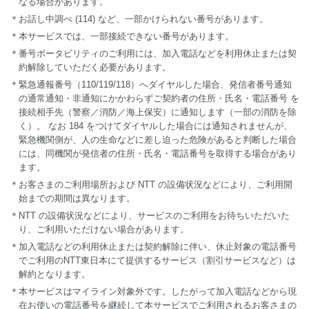
なる場合があります。
＊お話し中調べ (114) など、一部かけられない番号があります。
＊本サービスでは、一部接続できない番号があります。
＊番号ポータビリティのご利用には、加入電話などを利用休止または契
約解除していただく必要があります。
＊緊急通報番号（110/119/118）へダイヤルした場合、発信者番号通知
の通常通知・非通知にかかわらずご契約者の住所・氏名・電話番号 を
接続相手先（警察／消防／海上保安）に通知します（一部の消防を除
く）。 なお 184 をつけてダイヤルした場合には通知されませんが、
緊急機関側が、人の生命などに差し迫った危険があると判断した場合
には、同機関が発信者の住所・氏名・電話番号を取得する場合があり
ます。
＊お客さまのご利用場所および NTT の設備状況などにより、ご利用開
始までの期間は異なります。
＊NTT の設備状況などにより、サービスのご利用をお待ちいただいた
り、ご利用いただけない場合があります。
＊加入電話などの利用休止または契約解除に伴い、休止対象の電話番号
でご利用のNTT東日本にて提供するサービス（割引サービスなど）は
解約となります。
＊本サービスはマイライン対象外です。したがって加入電話などから現
在お使いの電話番号を継続して本サービスでご利用されるお客さまの