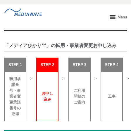
Menu
「メディアひかり™」の転用・事業者変更お申し込み
STEP 1
STEP 2
STEP 3
STEP 4
>
>
>
>
転用承
諾番
号・事
ご利用
お申し
業者変
開始の
工事
込み
更承諾
ご案内
番号の
取得