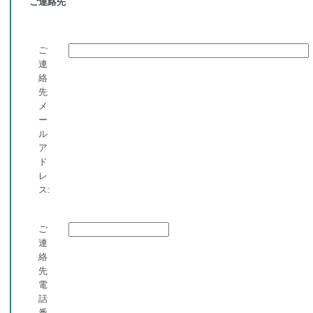
ご連絡先
ご
連
絡
先
メ
ー
ル
ア
ド
レ
ス:
ご
連
絡
先
電
話
番