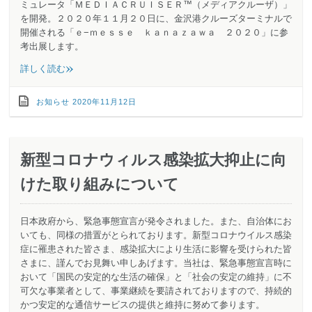
ミュレータ「ＭＥＤＩＡＣＲＵＩＳＥＲ™（メディアクルーザ）」
を開発。２０２０年１１月２０日に、金沢港クルーズターミナルで
開催される「ｅ−ｍｅｓｓｅ ｋａｎａｚａｗａ ２０２０」に参
考出展します。
»
詳しく読む
お知らせ
2020年11月12日
新型コロナウィルス感染拡大抑止に向
けた取り組みについて
日本政府から、緊急事態宣言が発令されました。また、自治体にお
いても、同様の措置がとられております。新型コロナウイルス感染
症に罹患された皆さま、感染拡大により生活に影響を受けられた皆
さまに、謹んでお見舞い申しあげます。当社は、緊急事態宣言時に
おいて「国民の安定的な生活の確保」と「社会の安定の維持」に不
可欠な事業者として、事業継続を要請されておりますので、持続的
かつ安定的な通信サービスの提供と維持に努めて参ります。