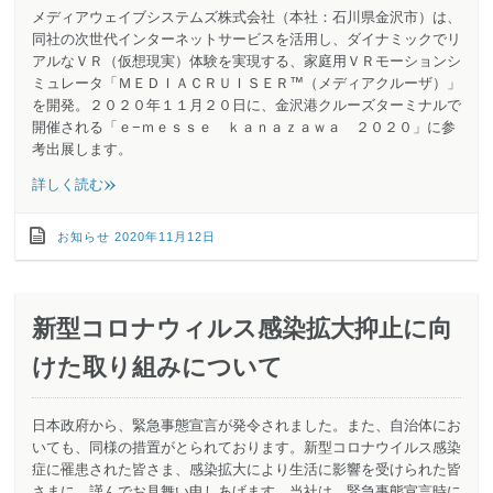
メディアウェイブシステムズ株式会社（本社：石川県金沢市）は、
同社の次世代インターネットサービスを活用し、ダイナミックでリ
アルなＶＲ（仮想現実）体験を実現する、家庭用ＶＲモーションシ
ミュレータ「ＭＥＤＩＡＣＲＵＩＳＥＲ™（メディアクルーザ）」
を開発。２０２０年１１月２０日に、金沢港クルーズターミナルで
開催される「ｅ−ｍｅｓｓｅ ｋａｎａｚａｗａ ２０２０」に参
考出展します。
»
詳しく読む
お知らせ
2020年11月12日
新型コロナウィルス感染拡大抑止に向
けた取り組みについて
日本政府から、緊急事態宣言が発令されました。また、自治体にお
いても、同様の措置がとられております。新型コロナウイルス感染
症に罹患された皆さま、感染拡大により生活に影響を受けられた皆
さまに、謹んでお見舞い申しあげます。当社は、緊急事態宣言時に